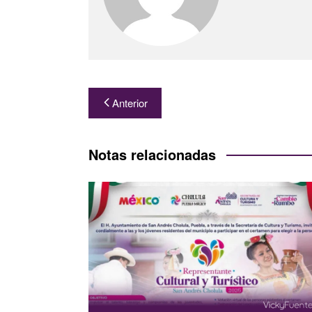
Navegación
Anterior
de
entradas
Notas relacionadas