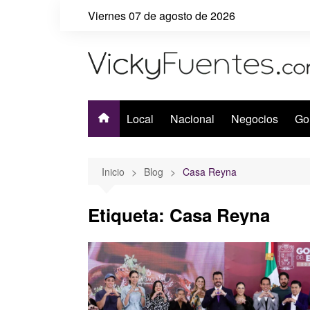
Saltar
Viernes 07 de agosto de 2026
al
contenido
Local
Nacional
Negocios
Go
Inicio
Blog
Casa Reyna
Etiqueta:
Casa Reyna