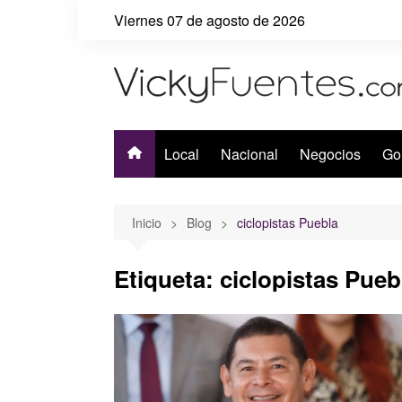
Saltar
Viernes 07 de agosto de 2026
al
contenido
Local
Nacional
Negocios
Go
Inicio
Blog
ciclopistas Puebla
Etiqueta:
ciclopistas Pueb