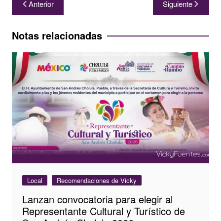
Navegación
Anterior
Siguiente
de
entradas
Notas relacionadas
Local
Recomendaciones de Vicky
Lanzan convocatoria para elegir al
Representante Cultural y Turístico de