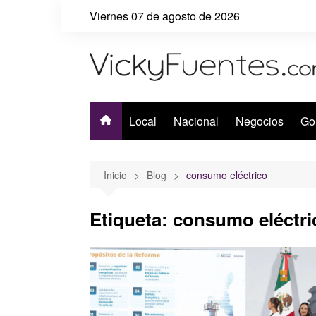
Saltar
Viernes 07 de agosto de 2026
al
contenido
Local
Nacional
Negocios
Go
Inicio
Blog
consumo eléctrico
Etiqueta:
consumo eléctri