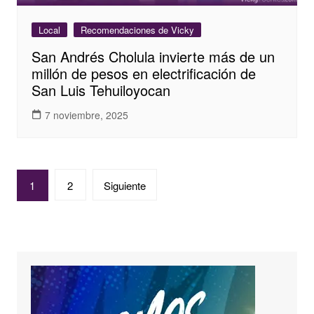
Local
Recomendaciones de Vicky
San Andrés Cholula invierte más de un
millón de pesos en electrificación de
San Luis Tehuiloyocan
7 noviembre, 2025
Paginación
1
2
Siguiente
de
entradas