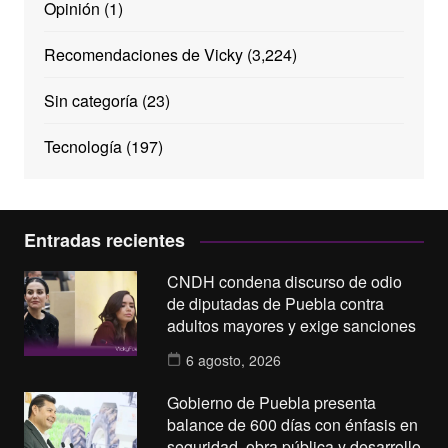
Opinión
(1)
Recomendaciones de Vicky
(3,224)
Sin categoría
(23)
Tecnología
(197)
Entradas recientes
CNDH condena discurso de odio
de diputadas de Puebla contra
adultos mayores y exige sanciones
6 agosto, 2026
Gobierno de Puebla presenta
balance de 600 días con énfasis en
seguridad, obra pública y desarrollo