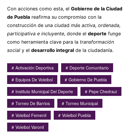
Con acciones como esta, el
Gobierno de la Ciudad
de Puebla
reafirma su compromiso con la
construcción de una ciudad
más activa, ordenada,
participativa e incluyente
, donde el
deporte
funge
como herramienta clave para la
transformación
social
y el
desarrollo integral
de la ciudadanía.
Activación Deportiva
Deporte Comunitario
Equipos De Voleibol
Gobierno De Puebla
Instituto Municipal Del Deporte
Pepe Chedraui
Torneo De Barrios
Torneo Municipal
Voleibol Femenil
Voleibol Puebla
Voleibol Varonil