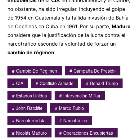
encubiertas
de la
CIA
en Latinoamérica y el Caribe,
no obstante, ha sido irregular, incluyendo el golpe
de 1954 en Guatemala y la fallida invasión de Bahía
de Cochinos en Cuba en 1961. Por su parte,
Maduro
considera que la justificación de la lucha contra el
narcotráfico esconde la voluntad de forzar un
cambio de régimen
.
Cambio De Régimen
Campaña De Presión
CIA
Conflicto Armado
Donald Trump
Estados Unidos
Intervención Militar
John Ratcliffe
Marco Rubio
Narcoterrorista.
Narcotráfico
Nicolás Maduro
Operaciones Encubiertas