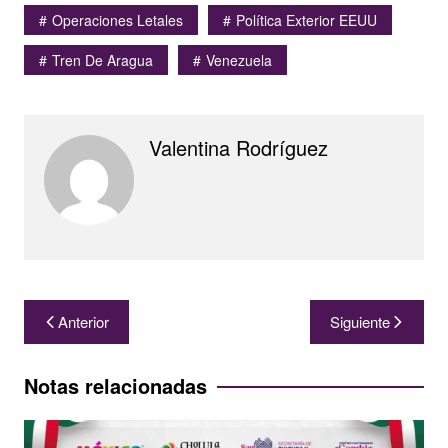
Operaciones Letales
Política Exterior EEUU
Tren De Aragua
Venezuela
Valentina Rodríguez
Navegación
Anterior
Siguiente
de
entradas
Notas relacionadas