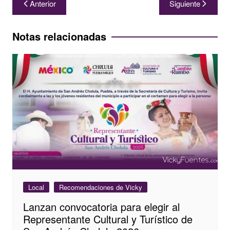
Anterior
Siguiente
de
entradas
Notas relacionadas
Local
Recomendaciones de Vicky
Lanzan convocatoria para elegir al
Representante Cultural y Turístico de