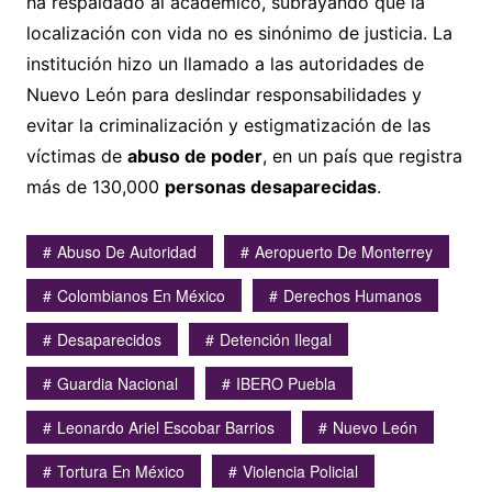
ha respaldado al académico, subrayando que la
localización con vida no es sinónimo de justicia. La
institución hizo un llamado a las autoridades de
Nuevo León para deslindar responsabilidades y
evitar la criminalización y estigmatización de las
víctimas de
abuso de poder
, en un país que registra
más de 130,000
personas desaparecidas
.
Abuso De Autoridad
Aeropuerto De Monterrey
Colombianos En México
Derechos Humanos
Desaparecidos
Detención Ilegal
Guardia Nacional
IBERO Puebla
Leonardo Ariel Escobar Barrios
Nuevo León
Tortura En México
Violencia Policial