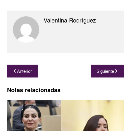
Valentina Rodríguez
Navegación
Anterior
Siguiente
de
entradas
Notas relacionadas