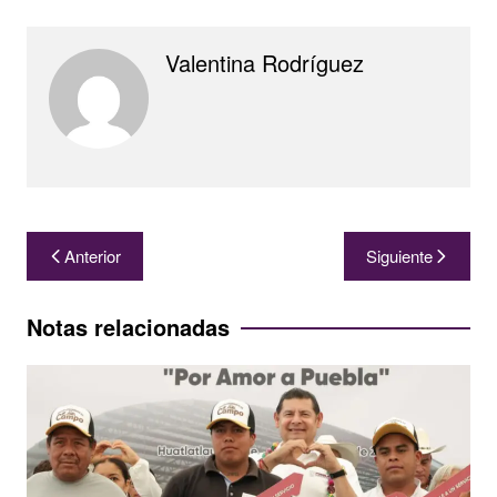
Valentina Rodríguez
Navegación
Anterior
Siguiente
de
entradas
Notas relacionadas