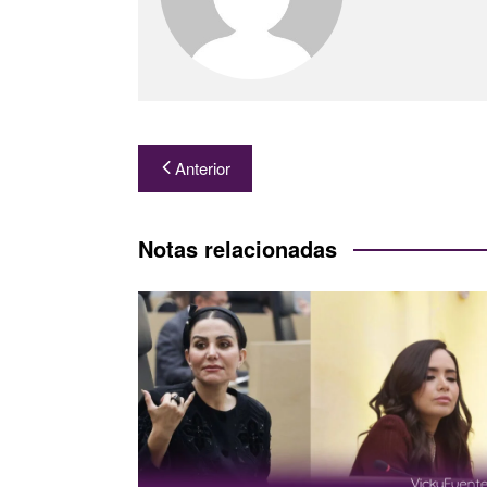
Navegación
Anterior
de
entradas
Notas relacionadas