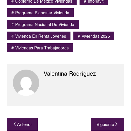
Gobierno De México Viviendas
Infonavit
Programa Bienestar Vivienda
Programa Nacional De Vivienda
Vivienda En Renta Jóvenes
Viviendas 2025
Viviendas Para Trabajadores
Valentina Rodríguez
Navegación
Anterior
Siguiente