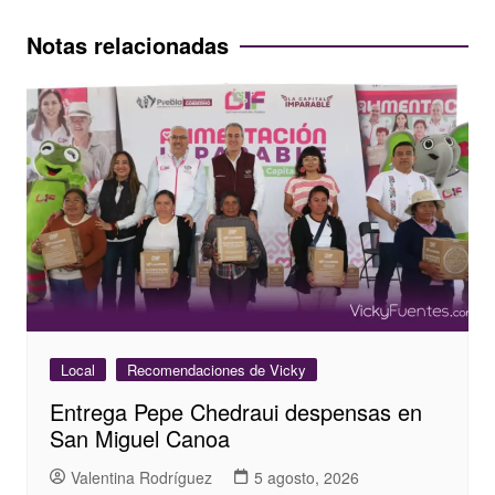
de
entradas
Notas relacionadas
Local
Recomendaciones de Vicky
Entrega Pepe Chedraui despensas en
San Miguel Canoa
Valentina Rodríguez
5 agosto, 2026