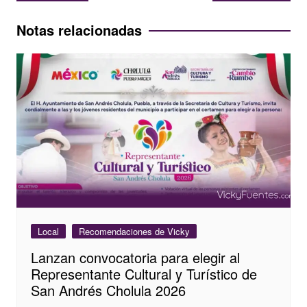
de
entradas
Notas relacionadas
Local
Recomendaciones de Vicky
Lanzan convocatoria para elegir al
Representante Cultural y Turístico de
San Andrés Cholula 2026