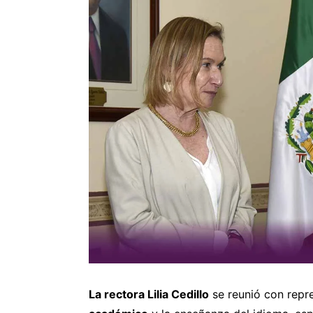
La rectora Lilia Cedillo
se reunió con repr