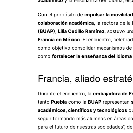
académico
y la enseñanza del idioma, es
Con el propósito de
impulsar la movilidad
colaboración académica
, la rectora de la
(BUAP)
,
Lilia Cedillo Ramírez
, sostuvo un
Francia en México
. El encuentro, celebra
como objetivo consolidar mecanismos d
como
fortalecer la enseñanza del idioma
Francia, aliado estrat
Durante el encuentro, la
embajadora de F
tanto
Puebla
como la
BUAP
representan
académicos, científicos y tecnológicos
qu
seguir formando más alumnos en áreas 
para el futuro de nuestras sociedades”, de