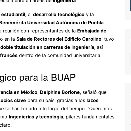
pecialmente en áreas de
Ingeniería
 estudiantil
, el
desarrollo tecnológico
y la
Benemérita Universidad Autónoma de Puebla
a reunión con representantes de la
Embajada de
do en la
Sala de Rectores del Edificio Carolino
, tuvo
e
doble titulación en carreras de Ingeniería
, así
 francés
dentro de la comunidad universitaria.
égico para la BUAP
rancia en México
,
Delphine Borione
, señaló que
socios clave
para su país, gracias a los
lazos
e se han forjado a lo largo del tiempo. “Queremos
como
Ingenierías y tecnología
, pilares fundamentales
claró.