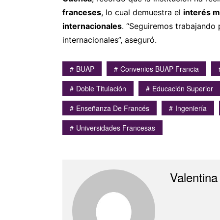
franceses
, lo cual demuestra el
interés 
internacionales
. “Seguiremos trabajando 
internacionales”, aseguró.
BUAP
Convenios BUAP Francia
Doble Titulación
Educación Superior
Enseñanza De Francés
Ingeniería
Universidades Francesas
Valentina