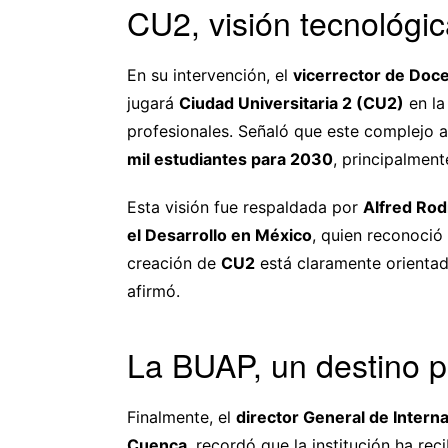
CU2, visión tecnológi
En su intervención, el
vicerrector de Doc
jugará
Ciudad Universitaria 2 (CU2)
en la
profesionales. Señaló que este complejo
mil estudiantes para 2030
, principalment
Esta visión fue respaldada por
Alfred Rod
el Desarrollo en México
, quien reconoció
creación de
CU2
está claramente orienta
afirmó.
La BUAP, un destino p
Finalmente, el
director General de Intern
Cuenca
, recordó que la institución ha re