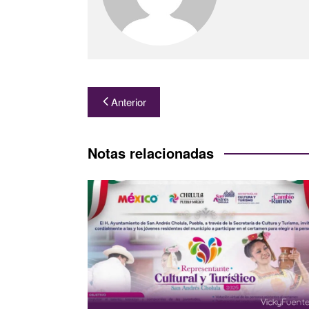
Navegación
Anterior
de
entradas
Notas relacionadas