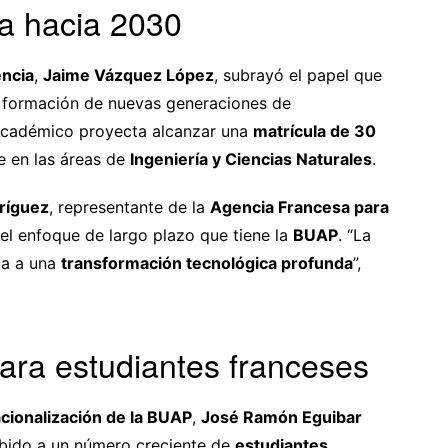
ca hacia 2030
encia
,
Jaime Vázquez López
, subrayó el papel que
 formación de nuevas generaciones de
 académico proyecta alcanzar una
matrícula de 30
e en las áreas de
Ingeniería y Ciencias Naturales
.
ríguez
, representante de la
Agencia Francesa para
 el enfoque de largo plazo que tiene la
BUAP
. “La
da a una
transformación tecnológica profunda
”,
ara estudiantes franceses
acionalización de la BUAP
,
José Ramón Eguibar
cibido a un número creciente de
estudiantes