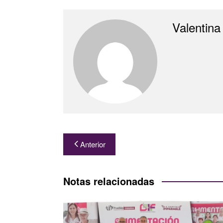
Valentina
Navegación
Anterior
de
entradas
Notas relacionadas