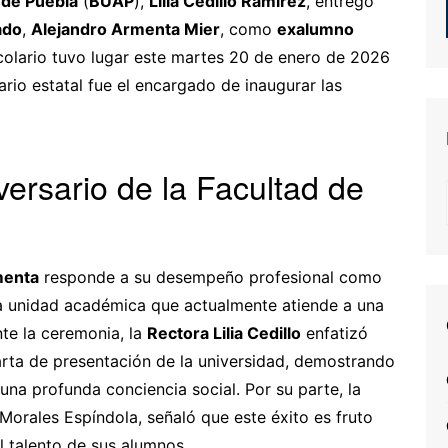
de Puebla
(
BUAP
),
Lilia Cedillo Ramírez
, entregó
ado
,
Alejandro Armenta Mier
, como
exalumno
ocolario tuvo lugar este martes 20 de enero de 2026
rio estatal fue el encargado de inaugurar las
iversario de la Facultad de
menta
responde a su desempeño profesional como
una unidad académica que actualmente atiende a una
nte la ceremonia, la
Rectora Lilia Cedillo
enfatizó
arta de presentación de la universidad, demostrando
una profunda conciencia social. Por su parte, la
Morales Espíndola, señaló que este éxito es fruto
l talento de sus alumnos.