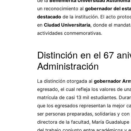
de la
Benemérita Universidad Autónoma 
un reconocimiento al
gobernador del est
destacado
de la institución. El acto prot
en
Ciudad Universitaria
, donde el mandata
actividades conmemorativas.
Distinción en el 67 an
Administración
La distinción otorgada al
gobernador Ar
egresado, el cual refleja los valores de 
matrícula de casi 13 mil estudiantes. Dura
que los egresados representan la mejor c
ser personas preparadas, solidarias y con 
directora de la facultad, María Guadalupe 
del trabajo conjunto entre académicos y e