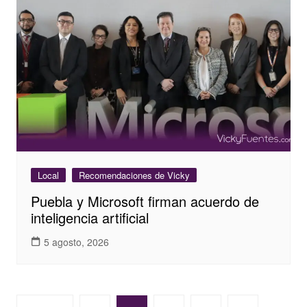
Local
Recomendaciones de Vicky
Puebla y Microsoft firman acuerdo de
inteligencia artificial
5 agosto, 2026
Paginación