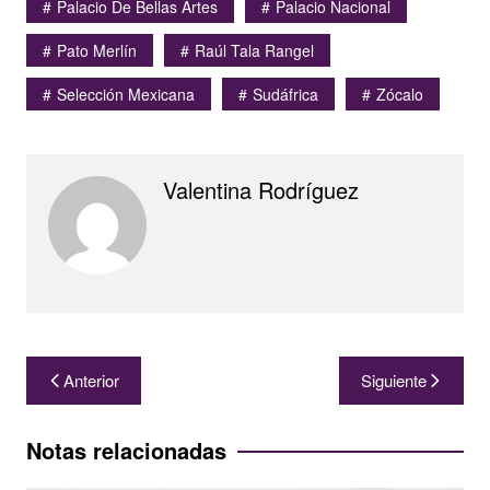
Palacio De Bellas Artes
Palacio Nacional
Pato Merlín
Raúl Tala Rangel
Selección Mexicana
Sudáfrica
Zócalo
Valentina Rodríguez
Navegación
Anterior
Siguiente
de
entradas
Notas relacionadas