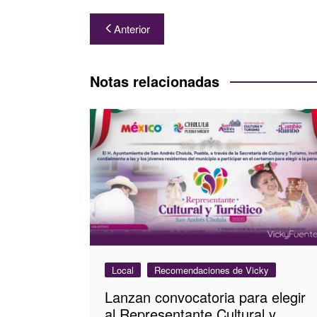
Navegación
Anterior
de
entradas
Notas relacionadas
Local
Recomendaciones de Vicky
Lanzan convocatoria para elegir
al Representante Cultural y