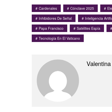
Cardenales
Cónclave 2025
El
Inhibidores De Señal
Inteligencia Artif
Papa Francisco
Satélites Espía
Tecnología En El Vaticano
Valentina