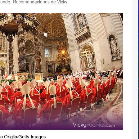
undo
,
Recomendaciones de Vicky
co Origlia/Getty Images