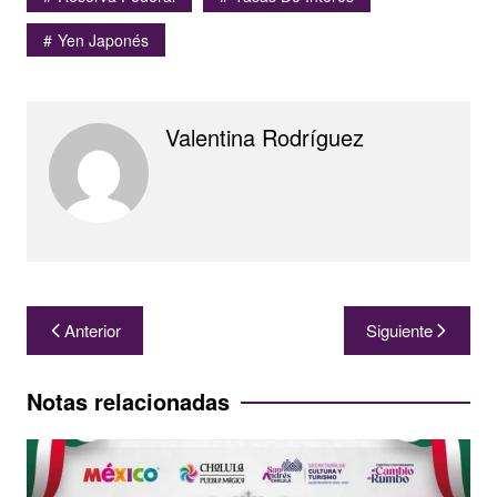
Yen Japonés
Valentina Rodríguez
Navegación
Anterior
Siguiente
de
entradas
Notas relacionadas