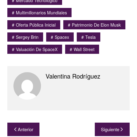
Mercado Tecnológico
Multimillonarios Mundiales
Oferta Pública Inicial
Patrimonio De Elon Musk
Sergey Brin
Spacex
Tesla
Valuación De SpaceX
Wall Street
Valentina Rodríguez
Navegación
Anterior
Siguiente
de