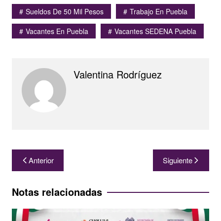
Sueldos De 50 Mil Pesos
Trabajo En Puebla
Vacantes En Puebla
Vacantes SEDENA Puebla
Valentina Rodríguez
Navegación
Anterior
Siguiente
de
entradas
Notas relacionadas