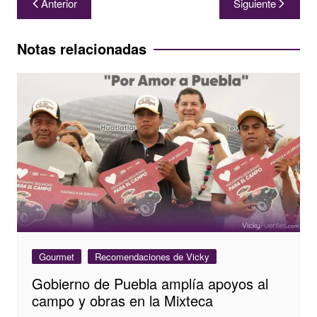
Anterior
Siguiente
de
entradas
Notas relacionadas
Gourmet
Recomendaciones de Vicky
Gobierno de Puebla amplía apoyos al
campo y obras en la Mixteca