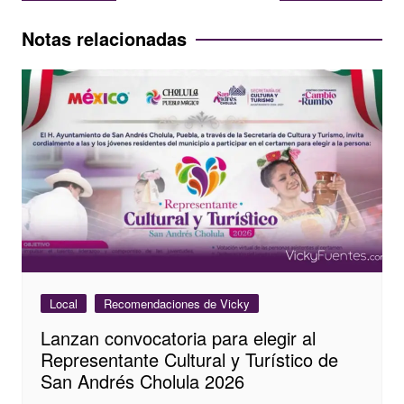
de
entradas
Notas relacionadas
Local
Recomendaciones de Vicky
Lanzan convocatoria para elegir al
Representante Cultural y Turístico de
San Andrés Cholula 2026