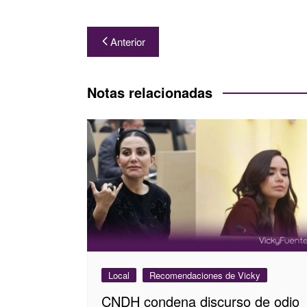
Navegación
Anterior
de
entradas
Notas relacionadas
Local
Recomendaciones de Vicky
CNDH condena discurso de odio