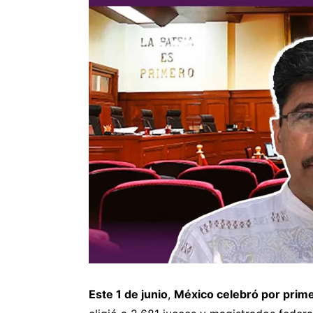
Este 1 de junio
,
México celebró por primer