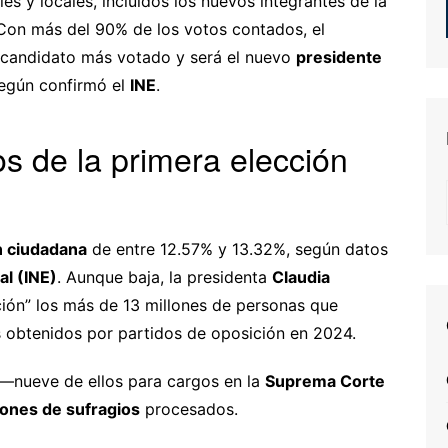
es y locales, incluidos los nuevos integrantes de la
 Con más del 90% de los votos contados, el
 candidato más votado y será el nuevo
presidente
según confirmó el
INE
.
s de la primera elección
n ciudadana
de entre 12.57% y 13.32%, según datos
al (INE)
. Aunque baja, la presidenta
Claudia
ción” los más de 13 millones de personas que
 obtenidos por partidos de oposición en 2024.
 —nueve de ellos para cargos en la
Suprema Corte
lones de sufragios
procesados.