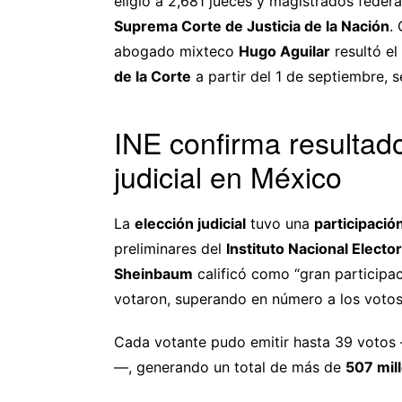
eligió a 2,681 jueces y magistrados federal
Suprema Corte de Justicia de la Nación
.
abogado mixteco
Hugo Aguilar
resultó el
de la Corte
a partir del 1 de septiembre, 
INE confirma resultado
judicial en México
La
elección judicial
tuvo una
participació
preliminares del
Instituto Nacional Elector
Sheinbaum
calificó como “gran participa
votaron, superando en número a los votos
Cada votante pudo emitir hasta 39 votos
—, generando un total de más de
507 mil