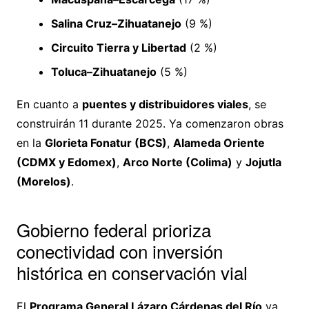
Salina Cruz–Zihuatanejo
(9 %)
Circuito Tierra y Libertad
(2 %)
Toluca–Zihuatanejo
(5 %)
En cuanto a
puentes y distribuidores viales
, se
construirán 11 durante 2025. Ya comenzaron obras
en la
Glorieta Fonatur (BCS)
,
Alameda Oriente
(CDMX y Edomex)
,
Arco Norte (Colima)
y
Jojutla
(Morelos)
.
Gobierno federal prioriza
conectividad con inversión
histórica en conservación vial
El
Programa General Lázaro Cárdenas del Río
ya