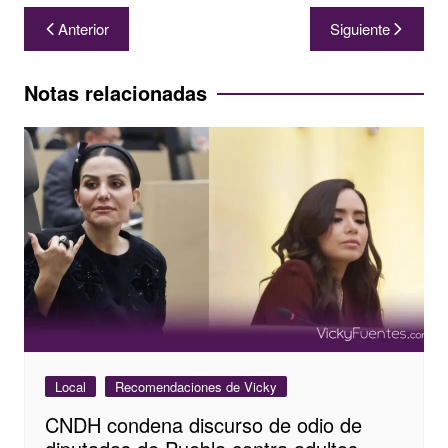
Navegación
Anterior
Siguiente
de
entradas
Notas relacionadas
Local
Recomendaciones de Vicky
CNDH condena discurso de odio de