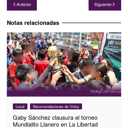
Navegación
Anterior
Siguiente
de
entradas
Notas relacionadas
Local
Recomendaciones de Vicky
Gaby Sánchez clausura el torneo
Mundialito Llanero en La Libertad