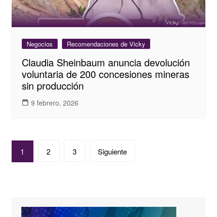
Negocios
Recomendaciones de Vicky
Claudia Sheinbaum anuncia devolución
voluntaria de 200 concesiones mineras
sin producción
9 febrero, 2026
Paginación
1
2
3
Siguiente
de
entradas