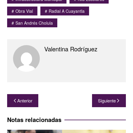
Obra Vial
Radial A Cuayantla
San Andrés Cholula
Valentina Rodríguez
Navegación
Anterior
Siguiente
de
entradas
Notas relacionadas