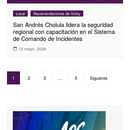
Local
Recomendaciones de Vicky
San Andrés Cholula lidera la seguridad
regional con capacitación en el Sistema
de Comando de Incidentes
12 mayo, 2026
Paginación
1
2
3
…
5
Siguiente
de
entradas