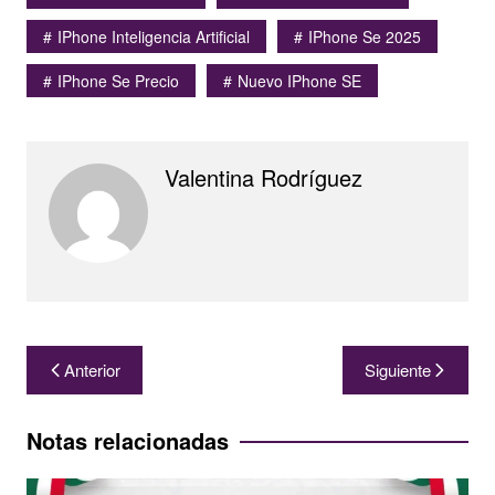
IPhone Inteligencia Artificial
IPhone Se 2025
IPhone Se Precio
Nuevo IPhone SE
Valentina Rodríguez
Navegación
Anterior
Siguiente
de
entradas
Notas relacionadas