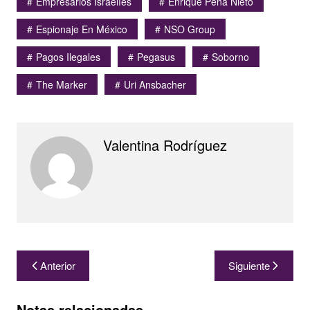
Empresarios Israelíes
Enrique Peña Nieto
Espionaje En México
NSO Group
Pagos Ilegales
Pegasus
Soborno
The Marker
Uri Ansbacher
Valentina Rodríguez
Navegación
Anterior
Siguiente
de
entradas
Notas relacionadas