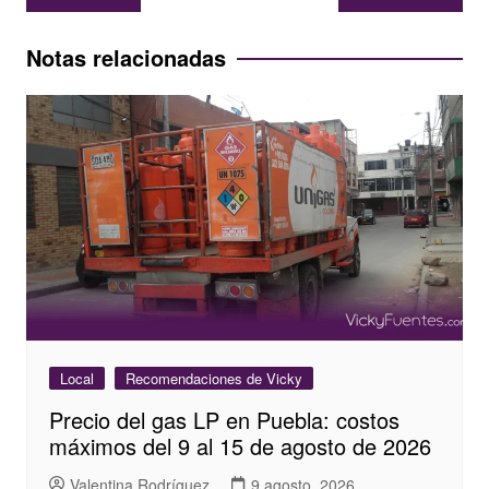
de
entradas
Notas relacionadas
Local
Recomendaciones de Vicky
Precio del gas LP en Puebla: costos
máximos del 9 al 15 de agosto de 2026
Valentina Rodríguez
9 agosto, 2026