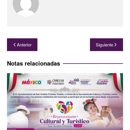
Navegación
Anterior
Siguiente
de
entradas
Notas relacionadas