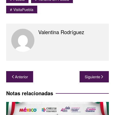
VisitaPuebla
Valentina Rodríguez
Navegación
Anterior
Siguiente
de
entradas
Notas relacionadas