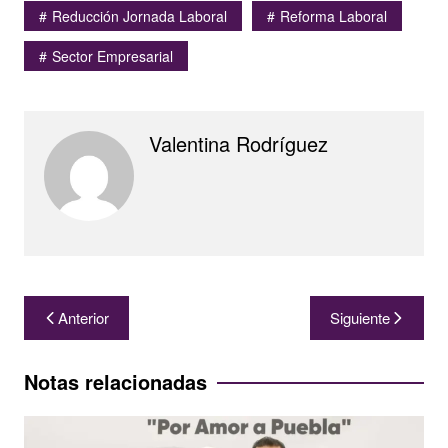
Reducción Jornada Laboral
Reforma Laboral
Sector Empresarial
Valentina Rodríguez
Navegación
Anterior
Siguiente
de
entradas
Notas relacionadas