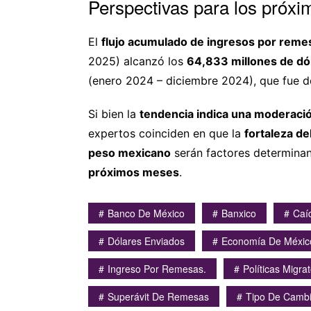
Perspectivas para los próx
El
flujo acumulado de ingresos por reme
2025) alcanzó los
64,833 millones de dó
(enero 2024 – diciembre 2024), que fue 
Si bien la
tendencia indica una moderació
expertos coinciden en que la
fortaleza d
peso mexicano
serán factores determinan
próximos meses
.
Banco De México
Banxico
Caí
Dólares Enviados
Economía De Méxic
Ingreso Por Remesas.
Políticas Migrat
Superávit De Remesas
Tipo De Camb