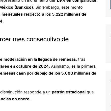
 representó un incremento del
1.9% en comparación
México (Banxico)
. Sin embargo, este monto
s mensuales
respecto a los
5,222 millones de
24
.
rcer mes consecutivo de
e moderación en la llegada de remesas
, tras
lares en octubre de 2024
. Asimismo, es la primera
remesas caen por debajo de los 5,000 millones de
 disminución responde a un
patrón estacional
que
rencias en enero
.