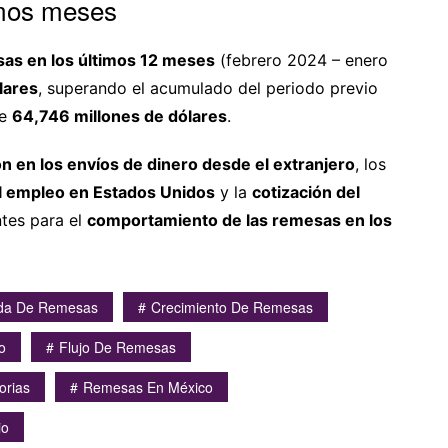
imos meses
sas en los últimos 12 meses
(febrero 2024 – enero
lares
, superando el acumulado del periodo previo
de
64,746 millones de dólares
.
n en los envíos de dinero desde el extranjero
, los
el empleo en Estados Unidos
y la
cotización del
tes para el
comportamiento de las remesas en los
da De Remesas
Crecimiento De Remesas
o
Flujo De Remesas
orias
Remesas En México
io