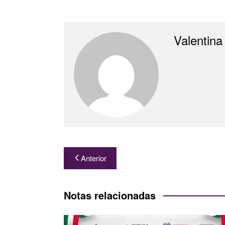
Valentina
Navegación
Anterior
de
entradas
Notas relacionadas