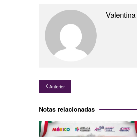
Valentina
Navegación
Anterior
de
entradas
Notas relacionadas