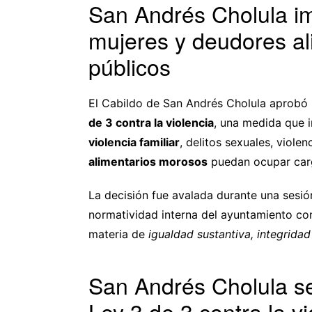
San Andrés Cholula i
mujeres y deudores a
públicos
El Cabildo de San Andrés Cholula aprobó 
de 3 contra la violencia
, una medida que 
violencia familiar
, delitos sexuales, viole
alimentarios morosos
puedan ocupar carg
La decisión fue avalada durante una sesió
normatividad interna del ayuntamiento con
materia de
igualdad sustantiva, integrida
San Andrés Cholula se
Ley 3 de 3 contra la vi