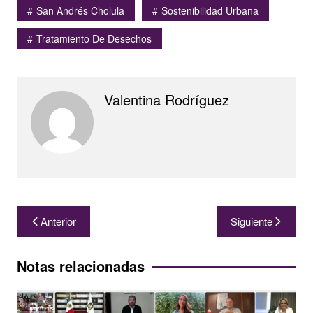
San Andrés Cholula
Sostenibilidad Urbana
Tratamiento De Desechos
Valentina Rodríguez
Navegación
Anterior
Siguiente
de
entradas
Notas relacionadas