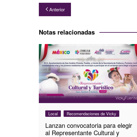
Navegación
Anterior
de
entradas
Notas relacionadas
Local
Recomendaciones de Vicky
Lanzan convocatoria para elegir
al Representante Cultural y