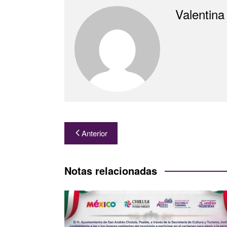
Valentina
Navegación
Anterior
de
entradas
Notas relacionadas