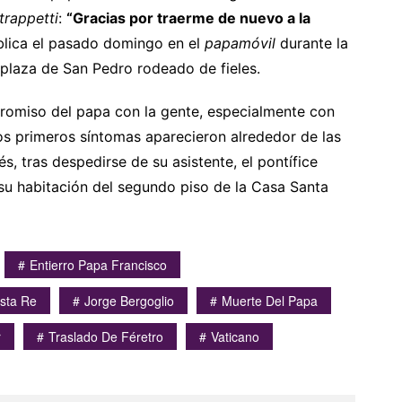
trappetti
:
“Gracias por traerme de nuevo a la
pública el pasado domingo en el
papamóvil
durante la
 plaza de San Pedro rodeado de fieles.
promiso del papa con la gente, especialmente con
os primeros síntomas aparecieron alrededor de las
, tras despedirse de su asistente, el pontífice
 su habitación del segundo piso de la Casa Santa
Entierro Papa Francisco
ista Re
Jorge Bergoglio
Muerte Del Papa
r
Traslado De Féretro
Vaticano