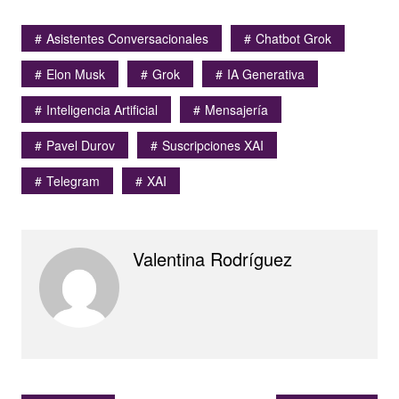
Asistentes Conversacionales
Chatbot Grok
Elon Musk
Grok
IA Generativa
Inteligencia Artificial
Mensajería
Pavel Durov
Suscripciones XAI
Telegram
XAI
Valentina Rodríguez