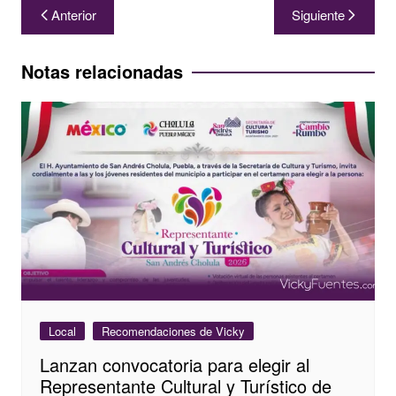
Navegación
Anterior
Siguiente
de
entradas
Notas relacionadas
Local
Recomendaciones de Vicky
Lanzan convocatoria para elegir al
Representante Cultural y Turístico de