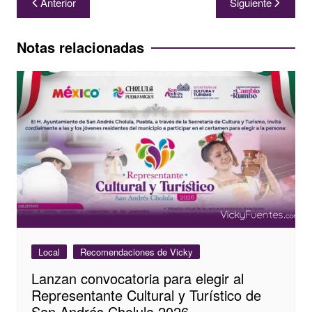
Anterior
Siguiente
de
entradas
Notas relacionadas
Local
Recomendaciones de Vicky
Lanzan convocatoria para elegir al
Representante Cultural y Turístico de
San Andrés Cholula 2026