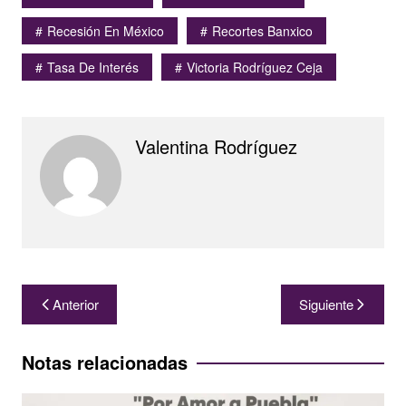
Recesión En México
Recortes Banxico
Tasa De Interés
Victoria Rodríguez Ceja
Valentina Rodríguez
Navegación
Anterior
Siguiente
de
entradas
Notas relacionadas