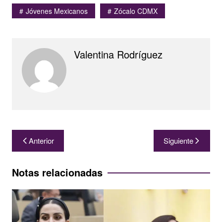
Jóvenes Mexicanos
Zócalo CDMX
Valentina Rodríguez
Navegación
Anterior
Siguiente
de
entradas
Notas relacionadas