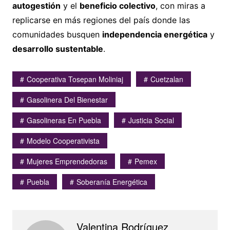
autogestión
y el
beneficio colectivo
, con miras a
replicarse en más regiones del país donde las
comunidades busquen
independencia energética
y
desarrollo sustentable
.
Cooperativa Tosepan Moliniaj
Cuetzalan
Gasolinera Del Bienestar
Gasolineras En Puebla
Justicia Social
Modelo Cooperativista
Mujeres Emprendedoras
Pemex
Puebla
Soberanía Energética
Valentina Rodríguez