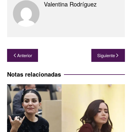
Valentina Rodríguez
Navegación
Anterior
Siguiente
de
entradas
Notas relacionadas